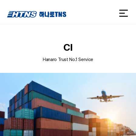
하나로TNS
하나로TNS
CI
Hanaro Trust No.1 Service