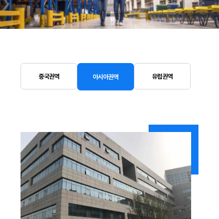
중국권역
유럽권역
아시아권역