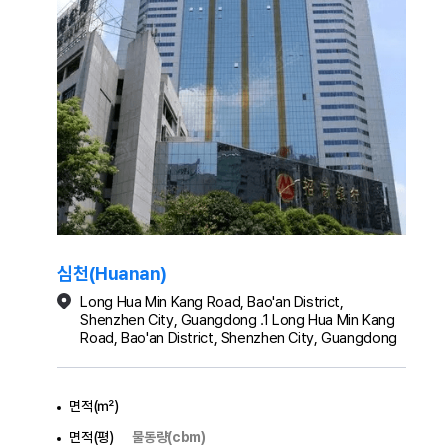
심천(Huanan)
Long Hua Min Kang Road, Bao'an District,
Shenzhen City, Guangdong .1 Long Hua Min Kang
Road, Bao'an District, Shenzhen City, Guangdong
면적(㎡)
면적(평)
물동량(cbm)