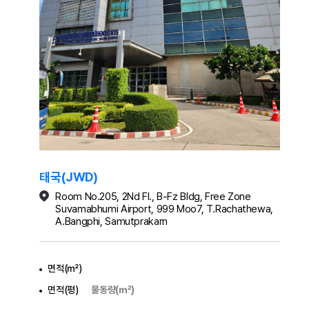
태국(JWD)
Room No.205, 2Nd Fl., B-Fz Bldg, Free Zone
Suvamabhumi Airport, 999 Moo7, T.Rachathewa,
A.Bangphi, Samutprakarn
면적(㎡)
면적(평)
물동량(㎡)