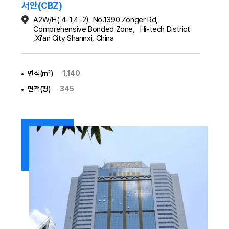
서안(CBZ)
A2W/H( 4-1,4-2）No.1390 Zonger Rd,
Comprehensive Bonded Zone，Hi-tech District
,Xi'an City Shannxi, China
면적(㎡)
1,140
면적(평)
345