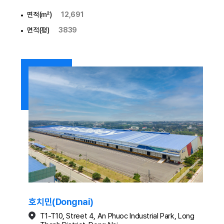
면적(㎡)
12,691
면적(평)
3839
호치민(Dongnai)
T1-T10, Street 4, An Phuoc Industrial Park, Long