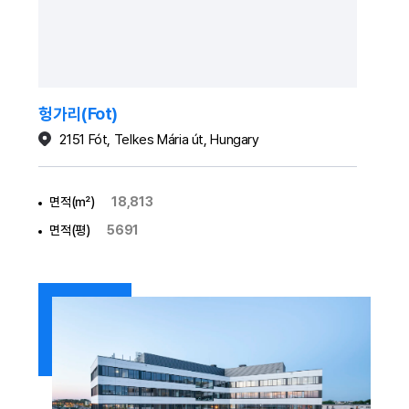
헝가리(Fot)
2151 Fót, Telkes Mária út, Hungary
면적(㎡)
18,813
면적(평)
5691