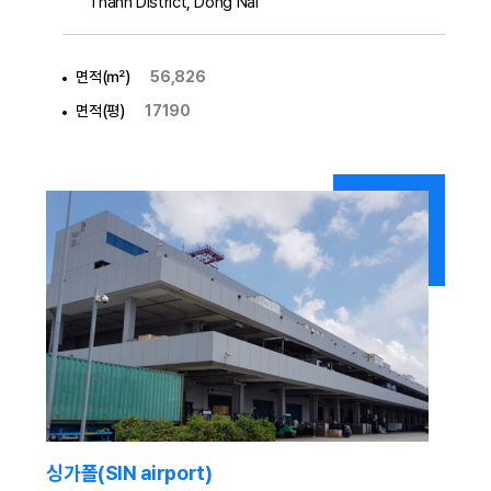
Thanh District, Dong Nai
면적(㎡)
56,826
면적(평)
17190
싱가폴(SIN airport)