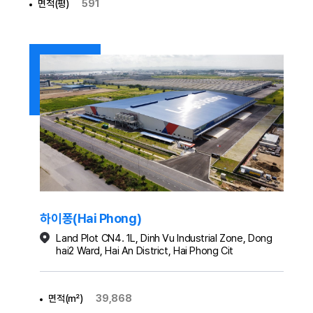
면적(평)
591
하이퐁(Hai Phong)
Land Plot CN4. 1L, Dinh Vu Industrial Zone, Dong
hai2 Ward, Hai An District, Hai Phong Cit
면적(㎡)
39,868