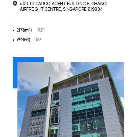
#03-01 CARGO AGENT BUILDING E, CHANGI
AIRFREIGHT CENTRE, SINGAPORE 819834
면적(㎡)
321
면적(평)
97