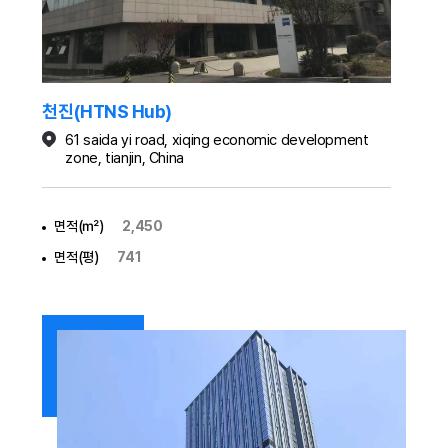
천진(HTNS Hub)
61 saida yi road, xiqing economic development
zone, tianjin, China
면적(㎡)
2,450
면적(평)
741