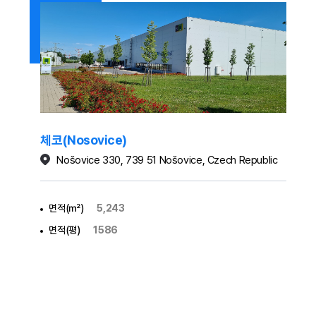
체코(Nosovice)
Nošovice 330, 739 51 Nošovice, Czech Republic
면적(㎡)
5,243
면적(평)
1586