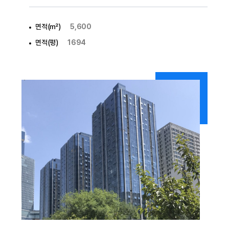
면적(㎡)
5,600
면적(평)
1694