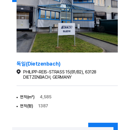
독일(Dietzenbach)
PHILIPP-REIS-STRASS 15(B1/B2), 63128
DIETZENBACH, GERMANY
면적(㎡)
4,585
면적(평)
1387